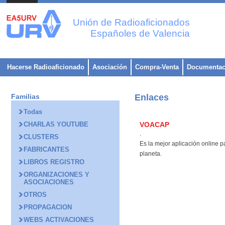
Unión de Radioaficionados
Españoles de Valencia
Hacerse Radioaficionado
Asociación
Compra-Venta
Documentac
Familias
Enlaces
Todas
CHARLAS YOUTUBE
VOACAP
.
CLUSTERS
Es la mejor aplicación online p
FABRICANTES
planeta.
LIBROS REGISTRO
ORGANIZACIONES Y
ASOCIACIONES
OTROS
PROPAGACION
WEBS ACTIVACIONES