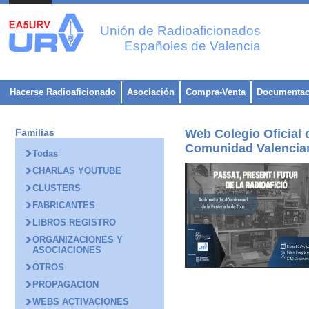
Unión de Radioaficionados
Españoles de Valencia
Hacerse Radioaficionado
Asociación
Compra-Venta
Documentac
Familias
Web Colegio Oficial
Comunidad Valencia
Todas
CHARLAS YOUTUBE
CLUSTERS
FABRICANTES
LIBROS REGISTRO
ORGANIZACIONES Y
ASOCIACIONES
OTROS
PROPAGACION
WEBS ACTIVACIONES