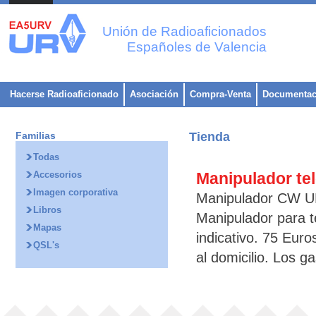
Unión de Radioaficionados
Españoles de Valencia
Hacerse Radioaficionado
Asociación
Compra-Venta
Documentac
Familias
Tienda
Todas
Accesorios
Manipulador tel
Imagen corporativa
Manipulador CW U
Libros
Manipulador para t
Mapas
indicativo. 75 Eur
QSL's
al domicilio. Los g