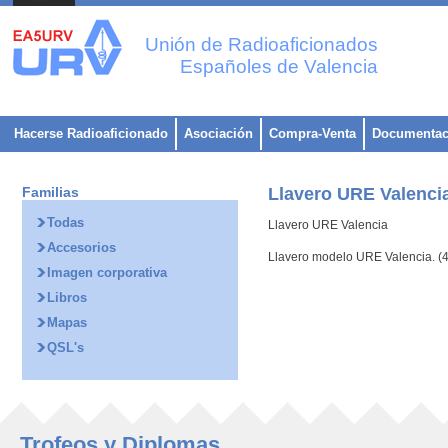
Unión de Radioaficionados
Españoles de Valencia
Hacerse Radioaficionado
Asociación
Compra-Venta
Documentac
Familias
Llavero URE Valenci
Todas
Llavero URE Valencia
Accesorios
Llavero modelo URE Valencia. (4
Imagen corporativa
Libros
Mapas
QSL's
Trofeos y Diplomas