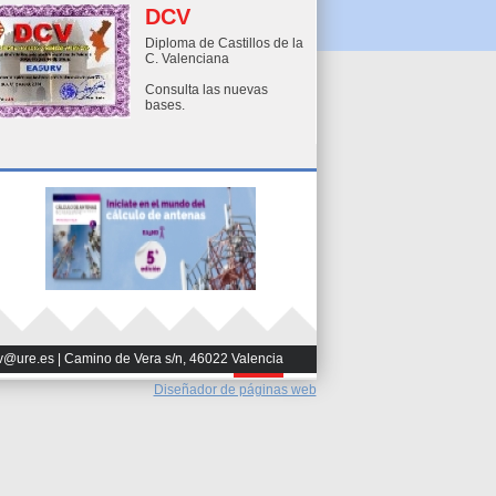
DCV
Diploma de Castillos de la
C. Valenciana
Consulta las nuevas
bases.
v@ure.es | Camino de Vera s/n, 46022 Valencia
Diseñador de páginas web