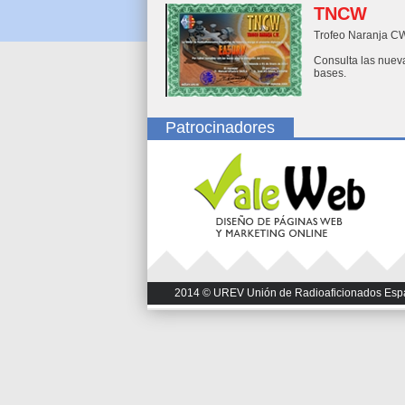
TNCW
Trofeo Naranja C
Consulta las nuev
bases.
Patrocinadores
2014 © UREV Unión de Radioaficionados Españo