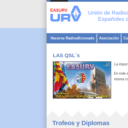
Unión de Radioa
Españoles d
Hacerse Radioaficionado
Asociación
Co
LAS QSL´s
La impor
En este 
misma co
Trofeos y Diplomas