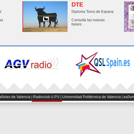
DTE
W
Diploma Toros de Espana
as
Consulta las nuevas
bases.
les de Valencia | Radioclub U.P.V | Universidad Politécnica de Valencia | ea5ur