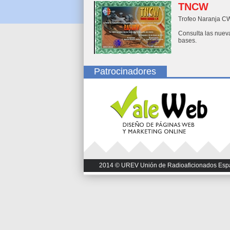
TNCW
Trofeo Naranja C
Consulta las nuev
bases.
Patrocinadores
2014 © UREV Unión de Radioaficionados Españo