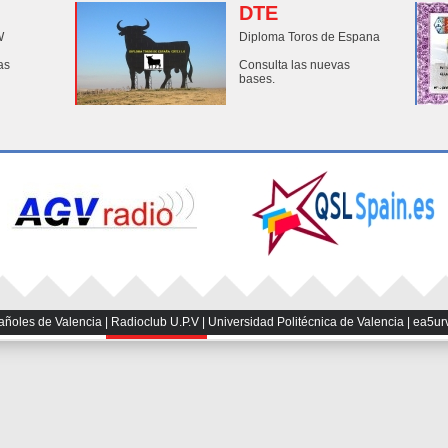
DTE
W
Diploma Toros de Espana
as
Consulta las nuevas
bases.
les de Valencia | Radioclub U.P.V | Universidad Politécnica de Valencia | ea5ur