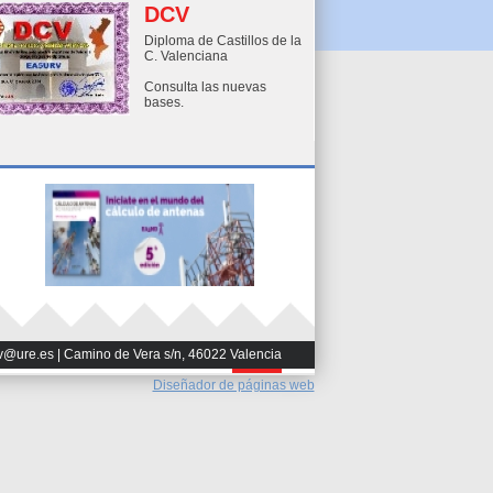
DCV
Diploma de Castillos de la
C. Valenciana
Consulta las nuevas
bases.
v@ure.es | Camino de Vera s/n, 46022 Valencia
Diseñador de páginas web