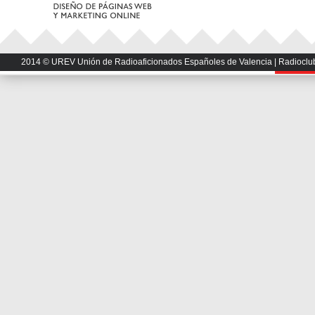
2014 © UREV Unión de Radioaficionados Españoles de Valencia | Radioclub U