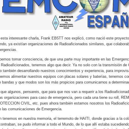
 esta interesante charla, Frank EB5TT nos explicó, como nació este proyec
ndo, ya existían organizaciones de Radioaficionados similares, que colabora
ergencias.
bemos tomar consciencia, de que una parte muy importante en las Emergenc
s Radioaficionados, tenemos algo que decir. Ya no solo con la transmisión de
o también desarrollando nuestros conocimientos y experiencia, para improvisa
bemos alimentar nuestros equipos con placas solares y baterías, tenemos c
e bandas y que modos son los más propicios para comunicarnos a determinad
 que algunos, pensareis, que para que nos van a requerir a los Radioaficionad
as organizaciones para caso de emergencia, pero cada una tiene su rol
OTECCION CIVIL, etc. pues ahora también estamos nosotros los Radioafici
n las comunicaciones de Emergencia.
n tenemos en nuestra memoria, el terremoto de HAITI, donde gracias a la cola
ontraban, se pudo informar a todo el Mundo, de lo que allí estaba sucediendo