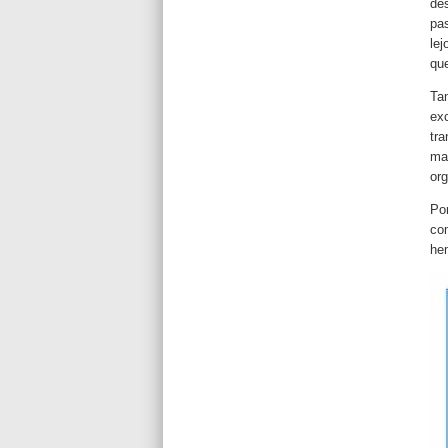
de
pa
le
qu
Ta
ex
tr
ma
or
Po
co
he