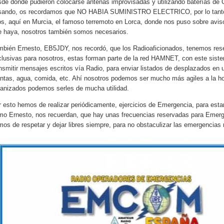
sde donde pudieron colocarse antenas improvisadas y utilizando baterías de C
sando, os recordamos que NO HABIA SUMINISTRO ELECTRICO, por lo tanto no 
jos, aquí en Murcia, el famoso terremoto en Lorca, donde nos puso sobre avi
e haya, nosotros también somos necesarios.
mbién Ernesto, EB5JDY, nos recordó, que los Radioaficionados, tenemos res
clusivas para nosotros, estas forman parte de la red HAMNET, con este sis
ansmitir mensajes escritos vía Radio, para enviar listados de desplazados en
ntas, agua, comida, etc. Ahí nosotros podemos ser mucho más agiles a la h
ganizados podemos serles de mucha utilidad.
r esto hemos de realizar periódicamente, ejercicios de Emergencia, para esta
mo Ernesto, nos recuerdan, que hay unas frecuencias reservadas para Emerg
mos de respetar y dejar libres siempre, para no obstaculizar las emergencias 