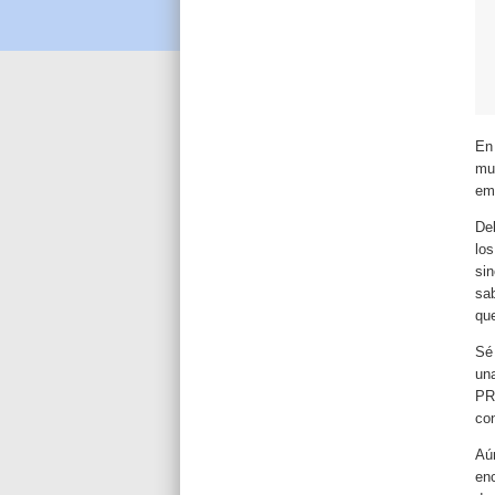
En
mu
em
De
lo
sin
sa
qu
Sé
un
PR
co
Aú
enc