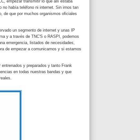
C, empezar transmitir lo que allí estaba
había teléfono ni internet. Sin irnos tan
so, de que por muchos organismos oficiales
ervado un segmento de internet y unas IP
tema y a través de TNC'S o RASPI, podemos
 una emergencia, listados de necesidades,
ora de empezar a comunicarnos y si estamos
r entrenados y preparados y tanto Frank
encias en todas nuestras bandas y que
reales.