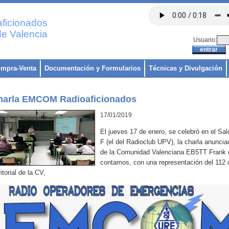
ficionados
e Valencia
Usuario:
mpra-Venta
Documentación y Formularios
Técnicas y Divulgación
harla EMCOM Radioaficionados
17/01/2019
El jueves 17 de enero, se celebró en el Sal
F (el del Radioclub UPV), la charla anunci
de la Comunidad Valenciana EB5TT Frank 
contamos, con una representación del 112 d
ritorial de la CV,