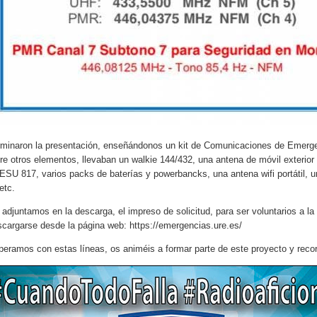
rminaron la presentación, enseñándonos un kit de Comunicaciones de Emerge
tre otros elementos, llevaban un walkie 144/432, una antena de móvil exterio
SU 817, varios packs de baterías y powerbancks, una antena wifi portátil, un r
etc.
 adjuntamos en la descarga, el impreso de solicitud, para ser voluntarios 
scargarse desde la página web: https://emergencias.ure.es/
peramos con estas líneas, os animéis a formar parte de este proyecto y recor