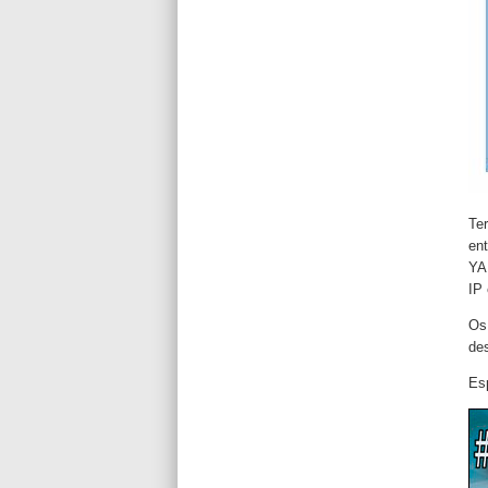
Te
en
YAE
IP 
Os
de
Es