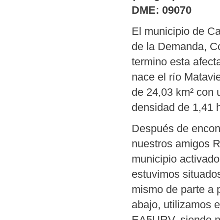
DME: 09070
El municipio de Ca
de la Demanda, Co
termino esta afect
nace el río Matavi
de 24,03 km² con u
densidad de 1,41 
Después de encontr
nuestros amigos R
municipio activad
estuvimos situados 
mismo de parte a p
abajo, utilizamos 
EA5URV, siendo nu