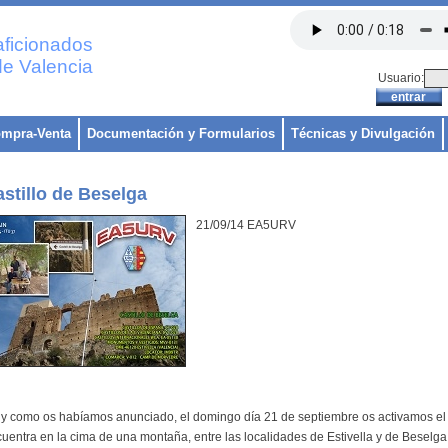
ficionados
e Valencia
Usuario:
mpra-Venta
Documentación y Formularios
Técnicas y Divulgación
stillo de Beselga
21/09/14 EA5URV
 y como os habíamos anunciado, el domingo día 21 de septiembre os activamos el C
uentra en la cima de una montaña, entre las localidades de Estivella y de Beselga