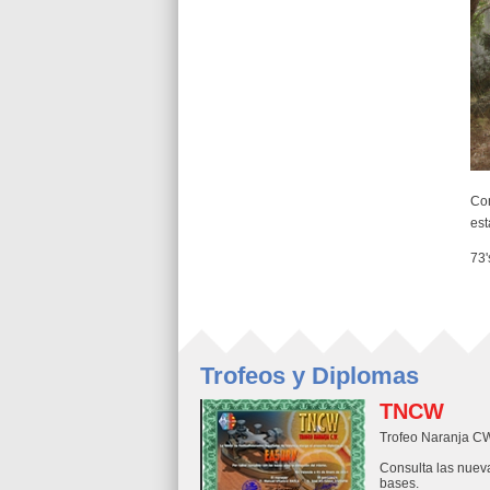
Com
es
73'
Trofeos y Diplomas
TNCW
Trofeo Naranja C
Consulta las nuev
bases.