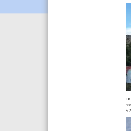
En 
hor
A-2