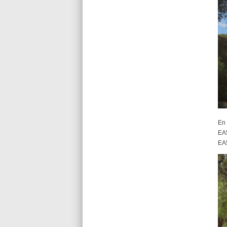
En
EA5
EA5