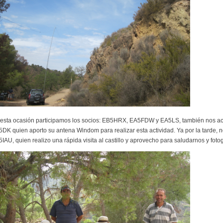
 esta ocasión participamos los socios: EB5HRX, EA5FDW y EA5LS, también nos ac
DK quien aporto su antena Windom para realizar esta actividad. Ya por la tarde, no
IAU, quien realizo una rápida visita al castillo y aprovecho para saludarnos y fotog