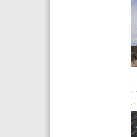
Lo 
tra
el 
ant