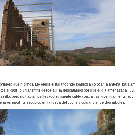
primero que hicimos, fue elegir el lugar donde ibamos a colocar la antena, barajam
stos al castillo y transmitir desde alli, la descatamos por que el día amenazaba lluv
castillo, pero no habíamos llevado suficiente cable coaxial, así que finalmente recu
ena en mástil telescópico en la rueda del coche y colgarlo entre dos árboles.