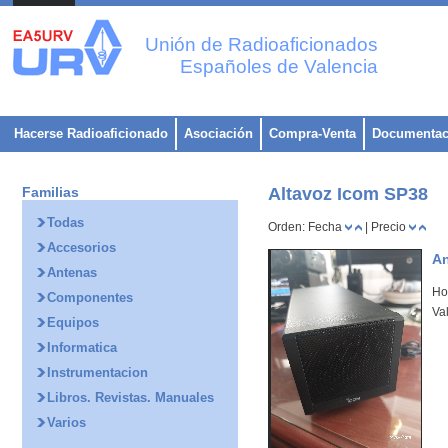
Unión de Radioaficionados
Españoles de Valencia
Hacerse Radioaficionado
Asociación
Compra-Venta
Documentac
Familias
Altavoz Icom SP38
Todas
Orden: Fecha
| Precio
Accesorios
An
Antenas
Ho
Componentes
Va
Equipos
Informatica
Instrumentacion
Libros. Revistas. Manuales
Varios