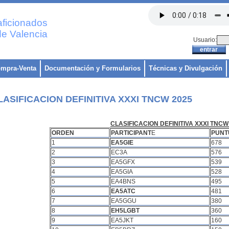
ficionados
e Valencia
Usuario:
mpra-Venta
Documentación y Formularios
Técnicas y Divulgación
LASIFICACION DEFINITIVA XXXI TNCW 2025
CLASIFICACION DEFINITIVA XXXI TNCW
ORDEN
PARTICIPANT
E
PUNT
1
EA5GIE
678
2
EC3A
576
3
EA5GFX
539
4
EA5GIA
528
5
EA4BNS
495
6
EA5ATC
481
7
EA5GGU
380
8
EH5LGBT
360
9
EA5JKT
160