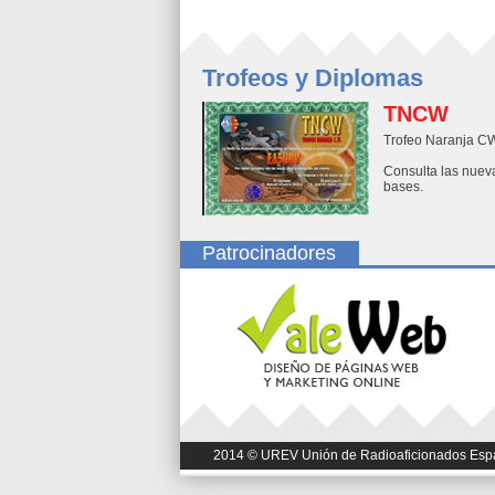
Trofeos y Diplomas
TNCW
Trofeo Naranja C
Consulta las nuev
bases.
Patrocinadores
2014 © UREV Unión de Radioaficionados Españo