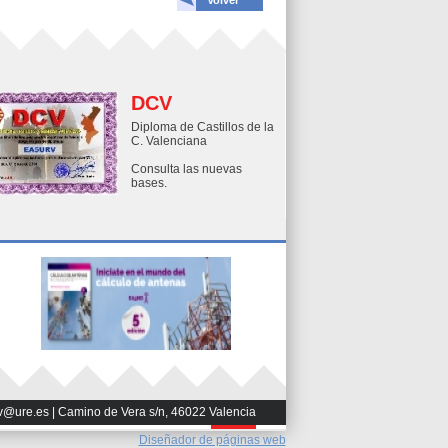
Volver
DCV
Diploma de Castillos de la
C. Valenciana
Consulta las nuevas
bases.
v@ure.es | Camino de Vera s/n, 46022 Valencia
Diseñador de páginas web