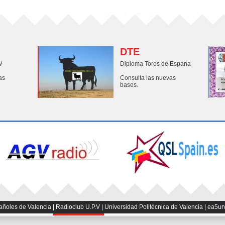
DTE
W
Diploma Toros de Espana
as
Consulta las nuevas
bases.
les de Valencia | Radioclub U.P.V | Universidad Politécnica de Valencia | ea5ur