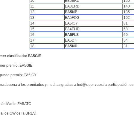
10
EB5BRZ
150
11
EA3ERD
140
12
EA5NP
135
13
EA5FOG
102
14
EA5IGY
81
15
EA4EHD
68
16
EA5FLS
60
17
EA5DIF
54
18
EA5ND
31
imer clasificado: EA5GIE
imer premio: EA5GIE
gundo premio: EA5IGY
orabuena a los premiados y muchas gracias a tod@s por vuestra participación o
más Martin EA5ATC
cal de CW de la UREV.